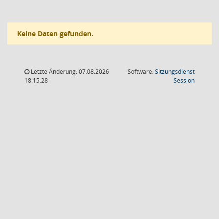
Keine Daten gefunden.
Letzte Änderung: 07.08.2026
Software:
Sitzungsdienst
(Wird in
18:15:28
Session