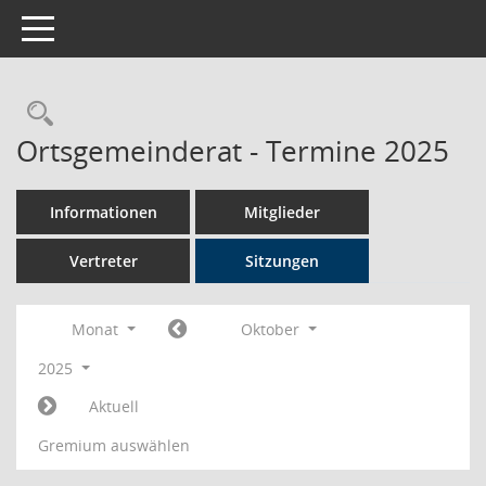
Toggle navigation
Rechercheauswahl
Ortsgemeinderat - Termine 2025
Informationen
Mitglieder
Vertreter
Sitzungen
Monat
Oktober
2025
Aktuell
Gremium auswählen