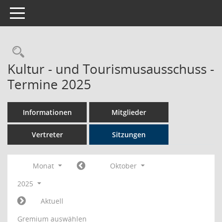
Toggle navigation
Rechercheauswahl
Kultur - und Tourismusausschuss -
Termine 2025
Informationen
Mitglieder
Vertreter
Sitzungen
Monat
Oktober
2025
Aktuell
Gremium auswählen