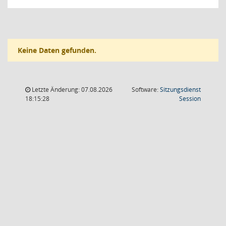
Keine Daten gefunden.
Letzte Änderung: 07.08.2026
Software:
Sitzungsdienst
(Wird in
18:15:28
Session