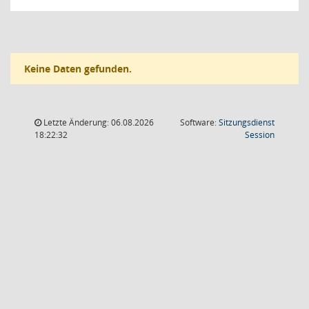
Keine Daten gefunden.
Letzte Änderung: 06.08.2026
Software:
Sitzungsdienst
(Wird in
18:22:32
Session