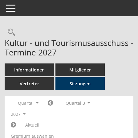
Toggle navigation
Rechercheauswahl
Kultur - und Tourismusausschuss -
Termine 2027
Informationen
Mitglieder
Vertreter
Sitzungen
Quartal
Quartal 3
2027
Aktuell
Gremium auswählen