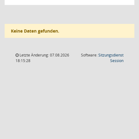
Keine Daten gefunden.
Letzte Änderung: 07.08.2026
Software:
Sitzungsdienst
(Wird in
18:15:28
Session