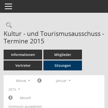
Toggle navigation
Rechercheauswahl
Kultur - und Tourismusausschuss -
Termine 2015
Informationen
Mitglieder
Vertreter
Sitzungen
Monat
Januar
2015
Aktuell
Gremium auswählen