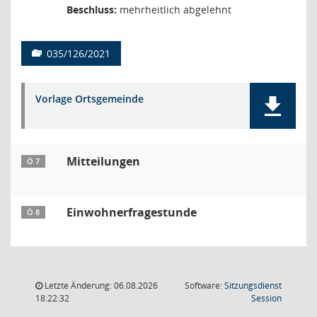
Beschluss:
mehrheitlich abgelehnt
035/126/2021
Vorlage Ortsgemeinde
Mitteilungen
Ö 7
Einwohnerfragestunde
Ö 8
Letzte Änderung: 06.08.2026
Software:
Sitzungsdienst
(Wird in
18:22:32
Session