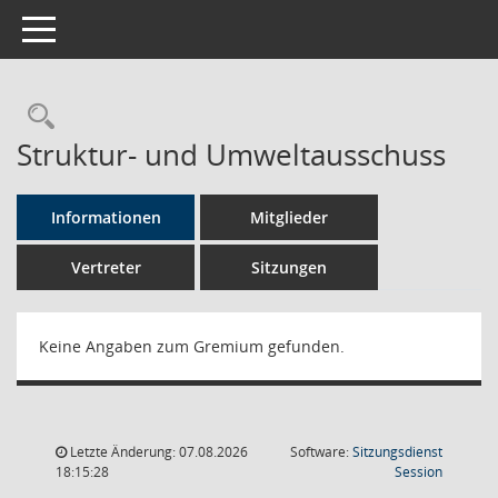
Toggle navigation
Rechercheauswahl
Struktur- und Umweltausschuss
Informationen
Mitglieder
Vertreter
Sitzungen
Keine Angaben zum Gremium gefunden.
Letzte Änderung: 07.08.2026
Software:
Sitzungsdienst
(Wird in
18:15:28
Session