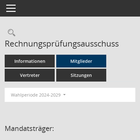
Toggle navigation
Rechercheauswahl
Rechnungsprüfungsausschuss
Informationen
Mitglieder
Vertreter
Sitzungen
Wahlperiode 2024-2029
Mandatsträger: