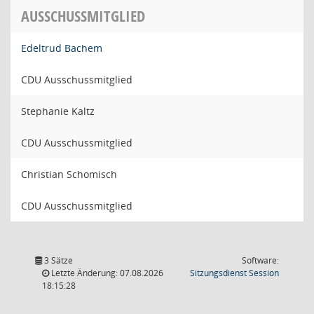
AUSSCHUSSMITGLIED
Edeltrud Bachem
CDU Ausschussmitglied
Stephanie Kaltz
CDU Ausschussmitglied
Christian Schomisch
CDU Ausschussmitglied
3 Sätze
Software:
(Wird in
Letzte Änderung: 07.08.2026
Sitzungsdienst
Session
18:15:28