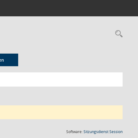
Rec
en
(Wird in
Software:
Sitzungsdienst
Session