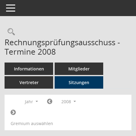
Toggle navigation
Rechercheauswahl
Rechnungsprüfungsausschuss -
Termine 2008
Informationen
Mitglieder
Vertreter
Sitzungen
Jahr
2008
Gremium auswählen