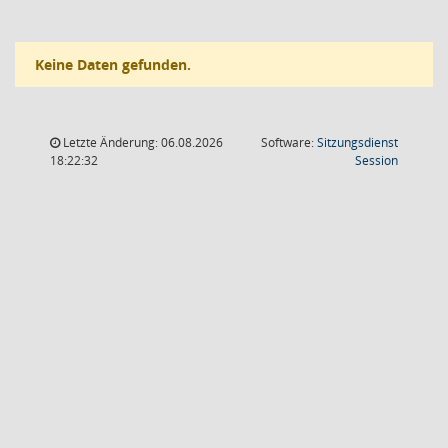
Keine Daten gefunden.
Letzte Änderung: 06.08.2026
Software:
Sitzungsdienst
(Wird in
18:22:32
Session