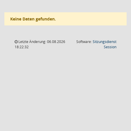
Keine Daten gefunden.
Letzte Änderung: 06.08.2026
Software:
Sitzungsdienst
(Wird in
18:22:32
Session