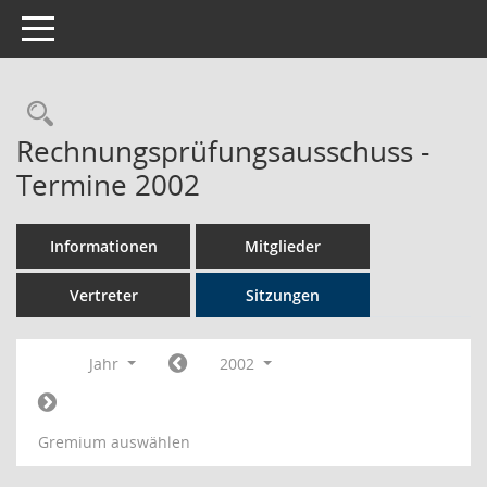
Toggle navigation
Rechercheauswahl
Rechnungsprüfungsausschuss -
Termine 2002
Informationen
Mitglieder
Vertreter
Sitzungen
Jahr
2002
Gremium auswählen