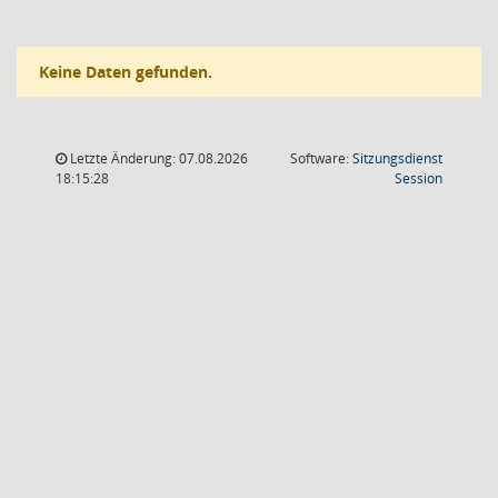
Keine Daten gefunden.
Letzte Änderung: 07.08.2026
Software:
Sitzungsdienst
(Wird in
18:15:28
Session