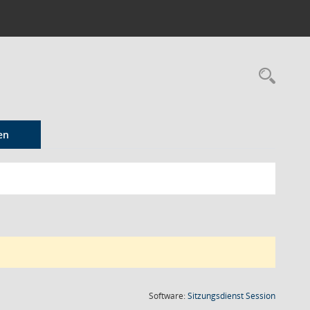
Rec
en
(Wird in
Software:
Sitzungsdienst
Session