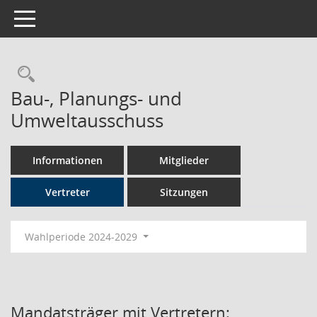
Toggle navigation
Rechercheauswahl
Bau-, Planungs- und
Umweltausschuss
Informationen
Mitglieder
Vertreter
Sitzungen
Wahlperiode 2024-2029
Mandatsträger mit Vertretern: