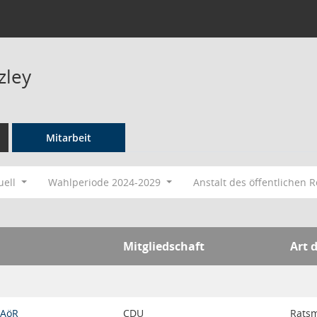
zley
Mitarbeit
uell
Wahlperiode 2024-2029
Anstalt des öffentlichen 
Mitgliedschaft
Art 
 AöR
CDU
Ratsm