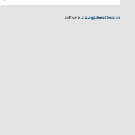
(Wird in
Software:
Sitzungsdienst
Session