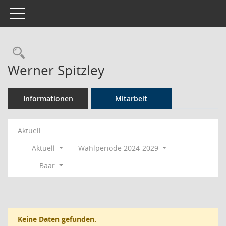
Toggle navigation
Rechercheauswahl
Werner Spitzley
Informationen
Mitarbeit
Aktuell
Aktuell
Wahlperiode 2024-2029
Baar
Keine Daten gefunden.