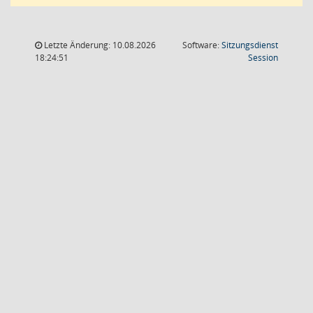
Letzte Änderung: 10.08.2026
Software:
Sitzungsdienst
(Wird in
18:24:51
Session