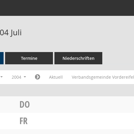
4 Juli
Termine
Niederschriften
2004
Aktuell
Verbandsgemeinde Vordereife
DO
FR