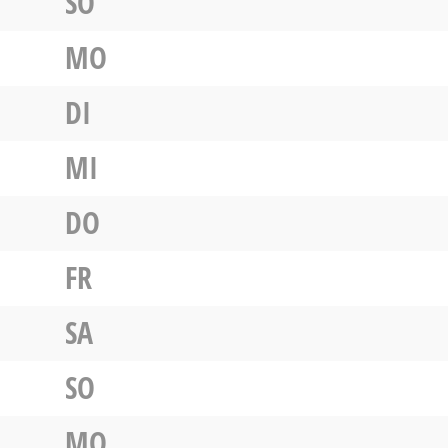
SO
MO
DI
MI
DO
FR
SA
SO
MO