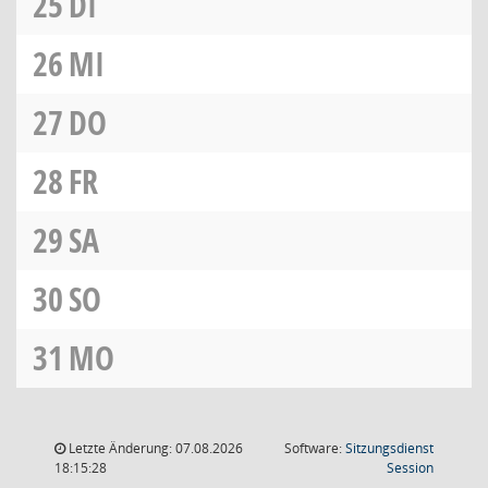
25
DI
26
MI
27
DO
28
FR
29
SA
30
SO
31
MO
Letzte Änderung: 07.08.2026
Software:
Sitzungsdienst
(Wird in
18:15:28
Session