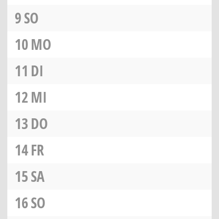
9
SO
10
MO
11
DI
12
MI
13
DO
14
FR
15
SA
16
SO