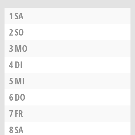
1
SA
2
SO
3
MO
4
DI
5
MI
6
DO
7
FR
8
SA