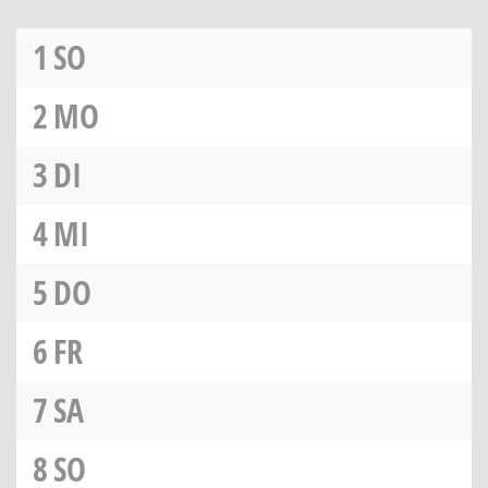
1
SO
2
MO
3
DI
4
MI
5
DO
6
FR
7
SA
8
SO