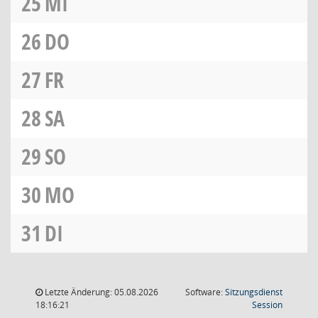
25
MI
26
DO
27
FR
28
SA
29
SO
30
MO
31
DI
Letzte Änderung: 05.08.2026
Software:
Sitzungsdienst
(Wird in
18:16:21
Session