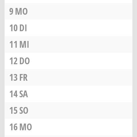
9
MO
10
DI
11
MI
12
DO
13
FR
14
SA
15
SO
16
MO