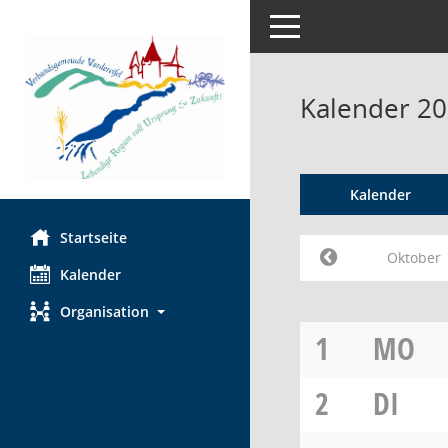
Toggle navigation
Kalender 2
Kalender
Startseite
Oktober
Kalender
Organisation
1
MO
2
DI