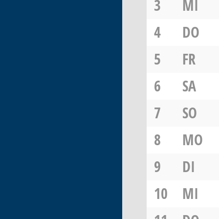
3
MI
4
DO
5
FR
6
SA
7
SO
8
MO
9
DI
10
MI