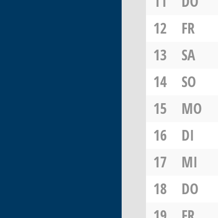
11
DO
12
FR
13
SA
14
SO
15
MO
16
DI
17
MI
18
DO
19
FR