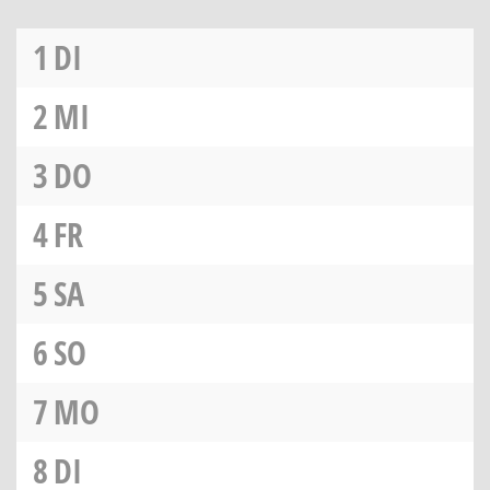
1
DI
2
MI
3
DO
4
FR
5
SA
6
SO
7
MO
8
DI