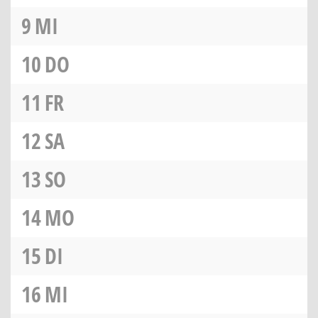
9
MI
10
DO
11
FR
12
SA
13
SO
14
MO
15
DI
16
MI