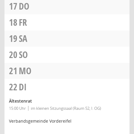
17
DO
18
FR
19
SA
20
SO
21
MO
22
DI
Ältestenrat
15:00 Uhr
im kleinen Sitzungssaal (Raum 52, I. OG)
Verbandsgemeinde Vordereifel