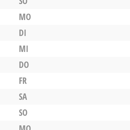
SO
MO
DI
MI
DO
FR
SA
SO
MO