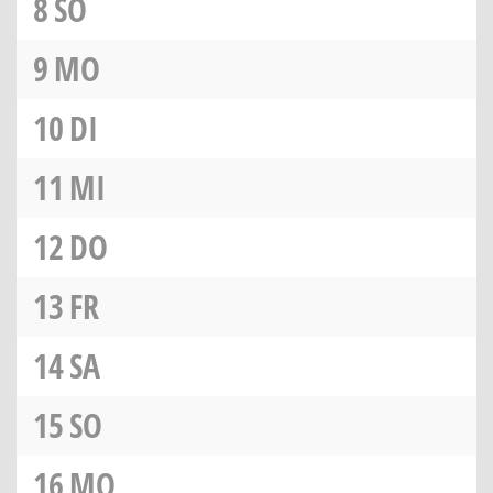
8
SO
9
MO
10
DI
11
MI
12
DO
13
FR
14
SA
15
SO
16
MO