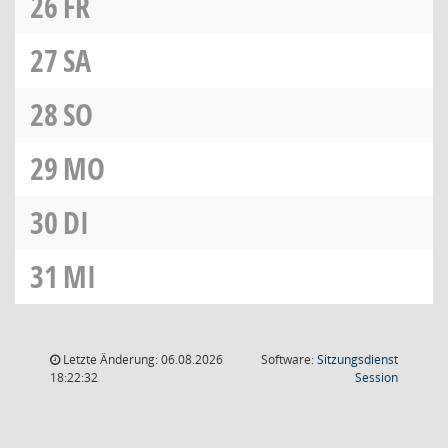
26
FR
27
SA
28
SO
29
MO
30
DI
31
MI
Letzte Änderung: 06.08.2026
Software:
Sitzungsdienst
(Wird in
18:22:32
Session