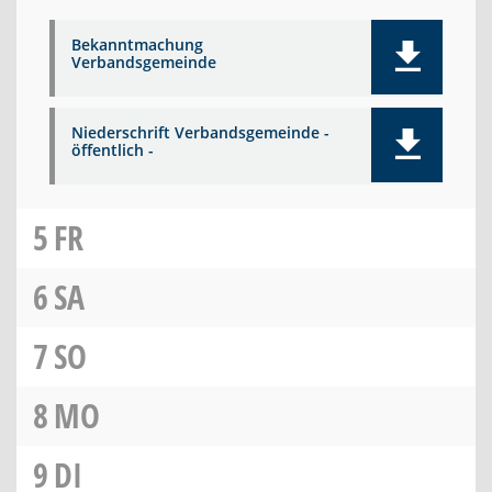
Bekanntmachung
Verbandsgemeinde
Niederschrift Verbandsgemeinde -
öffentlich -
5
FR
6
SA
7
SO
8
MO
9
DI