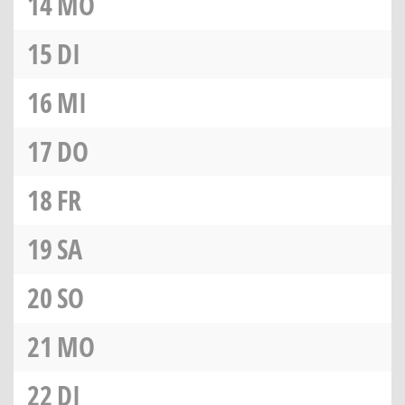
14
MO
15
DI
16
MI
17
DO
18
FR
19
SA
20
SO
21
MO
22
DI