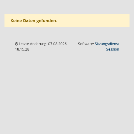
Keine Daten gefunden.
Letzte Änderung: 07.08.2026
Software:
Sitzungsdienst
(Wird in
18:15:28
Session