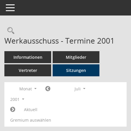
Toggle navigation
Rechercheauswahl
Werkausschuss - Termine 2001
Informationen
Mitglieder
Vertreter
Sitzungen
Monat
Juli
2001
Aktuell
Gremium auswählen