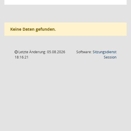
Keine Daten gefunden.
Letzte Änderung: 05.08.2026
Software:
Sitzungsdienst
(Wird in
18:16:21
Session