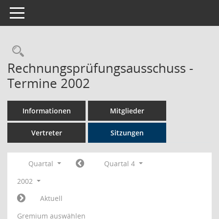
Toggle navigation
Rechercheauswahl
Rechnungsprüfungsausschuss -
Termine 2002
Informationen
Mitglieder
Vertreter
Sitzungen
Quartal
Quartal 4
2002
Aktuell
Gremium auswählen