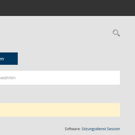
Rec
en
swählen
(Wird in
Software:
Sitzungsdienst
Session