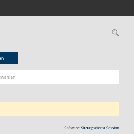
Rec
en
swählen
(Wird in
Software:
Sitzungsdienst
Session