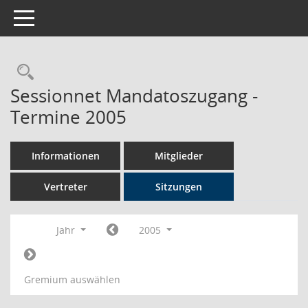
Toggle navigation
Rechercheauswahl
Sessionnet Mandatoszugang -
Termine 2005
Informationen
Mitglieder
Vertreter
Sitzungen
Jahr
2005
Gremium auswählen