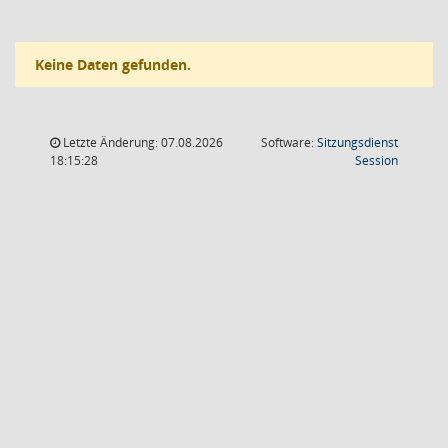
Keine Daten gefunden.
Letzte Änderung: 07.08.2026
Software:
Sitzungsdienst
(Wird in
18:15:28
Session