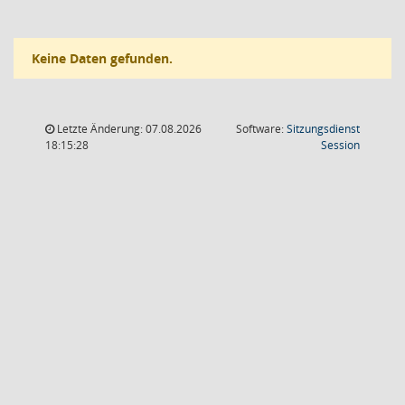
Keine Daten gefunden.
Letzte Änderung: 07.08.2026
Software:
Sitzungsdienst
(Wird in
18:15:28
Session