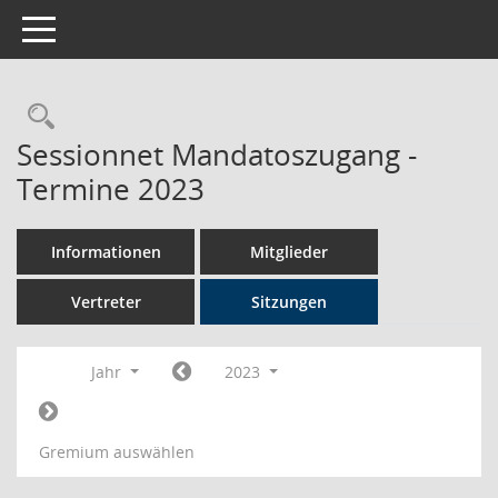
Toggle navigation
Rechercheauswahl
Sessionnet Mandatoszugang -
Termine 2023
Informationen
Mitglieder
Vertreter
Sitzungen
Jahr
2023
Gremium auswählen