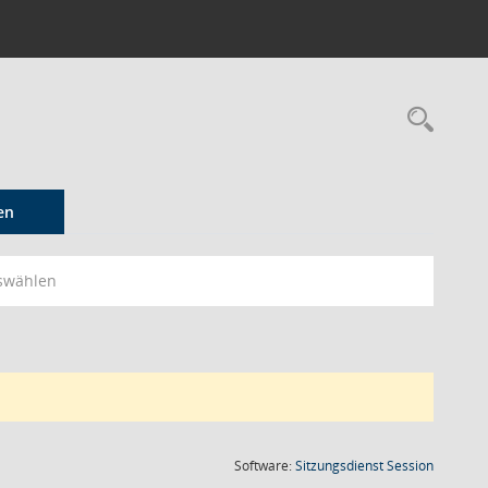
Rec
en
swählen
(Wird in
Software:
Sitzungsdienst
Session