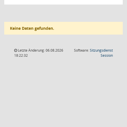
Keine Daten gefunden.
Letzte Änderung: 06.08.2026
Software:
Sitzungsdienst
(Wird in
18:22:32
Session