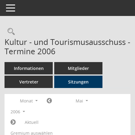
Toggle navigation
Rechercheauswahl
Kultur - und Tourismusausschuss -
Termine 2006
Informationen
Mitglieder
Vertreter
Sitzungen
Monat
Mai
2006
Aktuell
Gremium auswählen