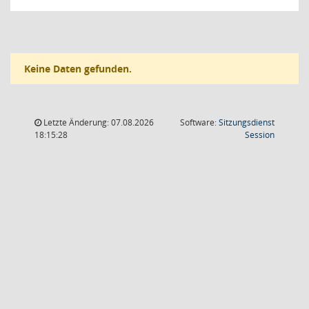
Keine Daten gefunden.
Letzte Änderung: 07.08.2026
Software:
Sitzungsdienst
(Wird in
18:15:28
Session