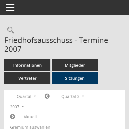
Toggle navigation
Rechercheauswahl
Friedhofsausschuss - Termine
2007
Informationen
Mitglieder
Vertreter
Sitzungen
Quartal
Quartal 3
2007
Aktuell
Gremium auswählen