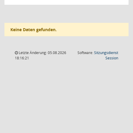
Keine Daten gefunden.
Letzte Änderung: 05.08.2026
Software:
Sitzungsdienst
(Wird in
18:16:21
Session