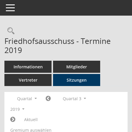
Toggle navigation
Rechercheauswahl
Friedhofsausschuss - Termine
2019
Informationen
Mitglieder
Vertreter
Sitzungen
Quartal
Quartal 3
2019
Aktuell
Gremium auswählen