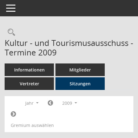
Toggle navigation
Rechercheauswahl
Kultur - und Tourismusausschuss -
Termine 2009
Informationen
Mitglieder
Vertreter
Sitzungen
Jahr
2009
Gremium auswählen