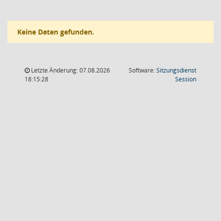
Keine Daten gefunden.
Letzte Änderung: 07.08.2026
Software:
Sitzungsdienst
(Wird in
18:15:28
Session