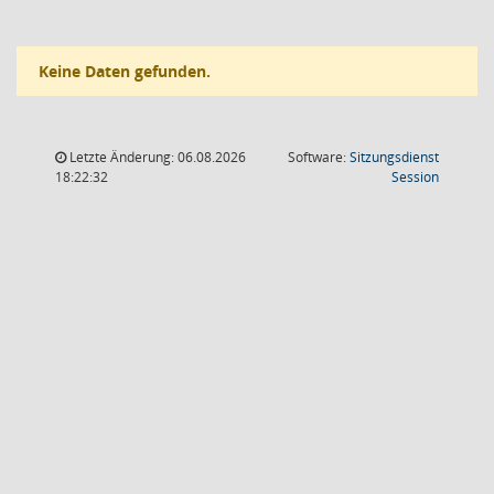
Keine Daten gefunden.
Letzte Änderung: 06.08.2026
Software:
Sitzungsdienst
(Wird in
18:22:32
Session