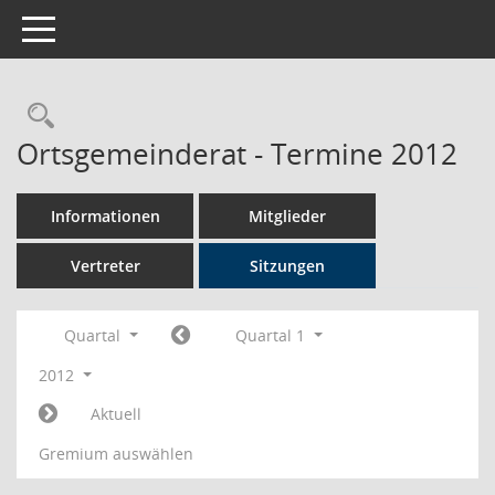
Toggle navigation
Rechercheauswahl
Ortsgemeinderat - Termine 2012
Informationen
Mitglieder
Vertreter
Sitzungen
Quartal
Quartal 1
2012
Aktuell
Gremium auswählen