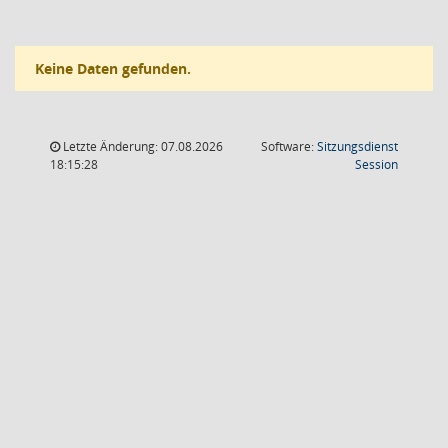
Keine Daten gefunden.
Letzte Änderung: 07.08.2026
Software:
Sitzungsdienst
(Wird in
18:15:28
Session