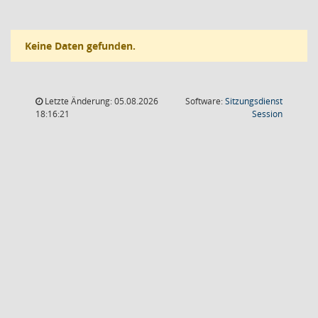
Keine Daten gefunden.
Letzte Änderung: 05.08.2026
Software:
Sitzungsdienst
(Wird in
18:16:21
Session