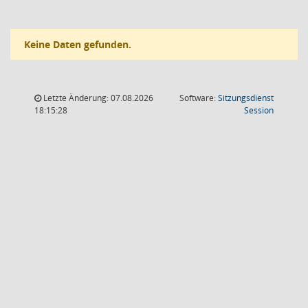
Keine Daten gefunden.
Letzte Änderung: 07.08.2026
Software:
Sitzungsdienst
(Wird in
18:15:28
Session