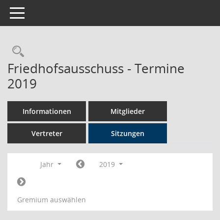
Toggle navigation
Rechercheauswahl
Friedhofsausschuss - Termine
2019
Informationen
Mitglieder
Vertreter
Sitzungen
Jahr
2019
Gremium auswählen