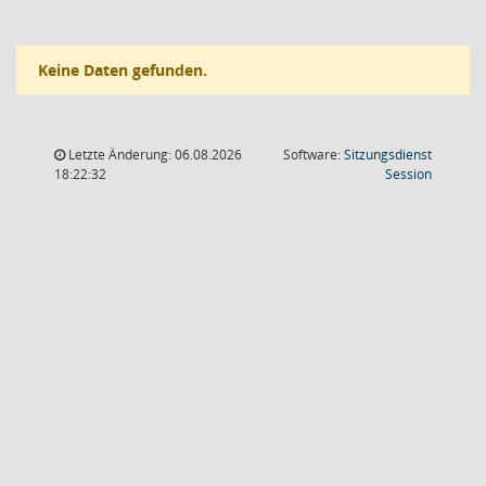
Keine Daten gefunden.
Letzte Änderung: 06.08.2026
Software:
Sitzungsdienst
(Wird in
18:22:32
Session