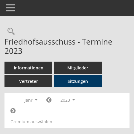
Toggle navigation
Rechercheauswahl
Friedhofsausschuss - Termine
2023
Informationen
Mitglieder
Vertreter
Sitzungen
Jahr
2023
Gremium auswählen