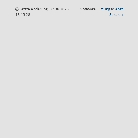
Letzte Änderung: 07.08.2026
Software:
Sitzungsdienst
(Wird in
18:15:28
Session