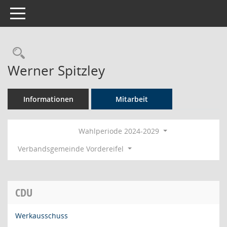
Toggle navigation
Rechercheauswahl
Werner Spitzley
Informationen
Mitarbeit
Wahlperiode 2024-2029
Verbandsgemeinde Vordereifel
CDU
Werkausschuss