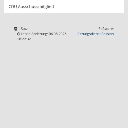
CDU Ausschussmitglied
1 Satz
Software:
(Wird in
Letzte Änderung: 06.08.2026
Sitzungsdienst
Session
18:22:32