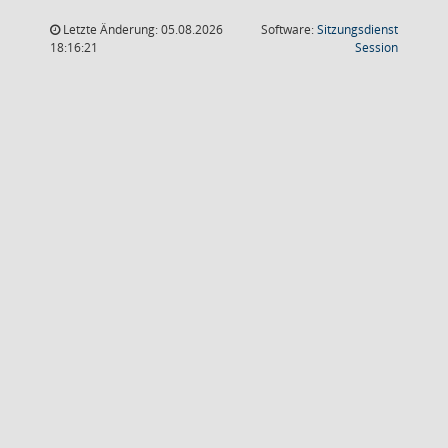
Letzte Änderung: 05.08.2026
Software:
Sitzungsdienst
(Wird in
18:16:21
Session