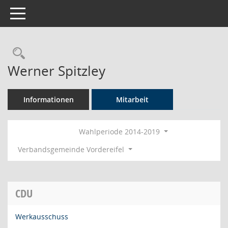
Toggle navigation
Rechercheauswahl
Werner Spitzley
Informationen
Mitarbeit
Wahlperiode 2014-2019
Verbandsgemeinde Vordereifel
CDU
Werkausschuss