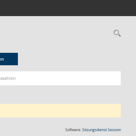
Rec
en
swählen
(Wird in
Software:
Sitzungsdienst
Session