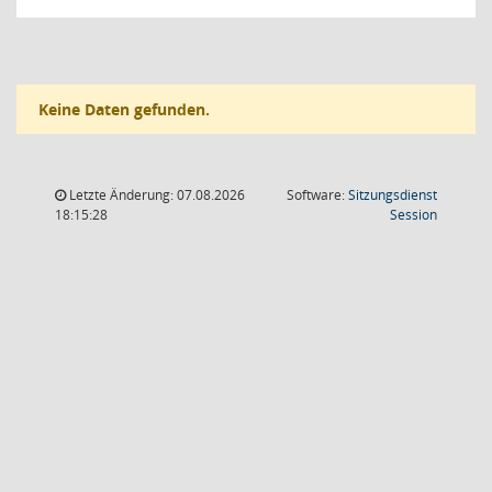
Keine Daten gefunden.
Letzte Änderung: 07.08.2026
Software:
Sitzungsdienst
(Wird in
18:15:28
Session