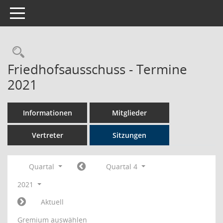
Toggle navigation
Rechercheauswahl
Friedhofsausschuss - Termine
2021
Informationen
Mitglieder
Vertreter
Sitzungen
Quartal
Quartal 4
2021
Aktuell
Gremium auswählen