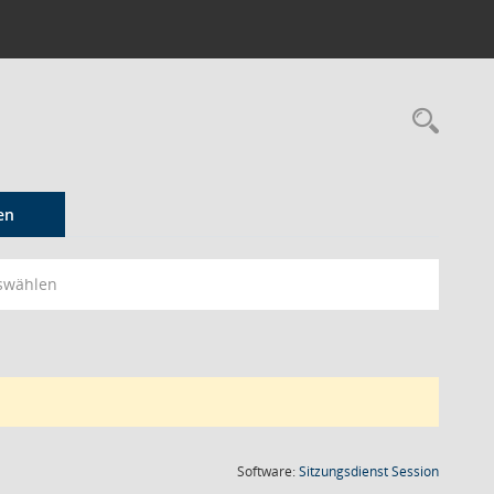
Rec
en
swählen
(Wird in
Software:
Sitzungsdienst
Session