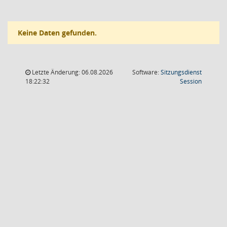
Keine Daten gefunden.
Letzte Änderung: 06.08.2026
Software:
Sitzungsdienst
(Wird in
18:22:32
Session