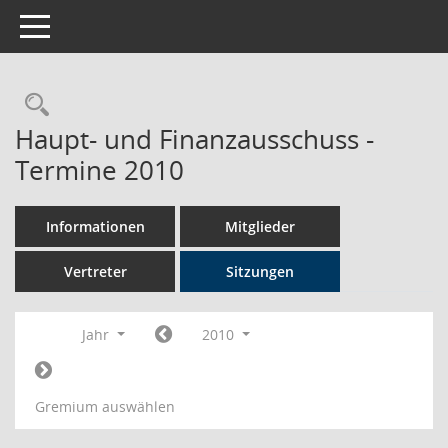
Toggle navigation
Rechercheauswahl
Haupt- und Finanzausschuss -
Termine 2010
Informationen
Mitglieder
Vertreter
Sitzungen
Jahr
2010
Gremium auswählen