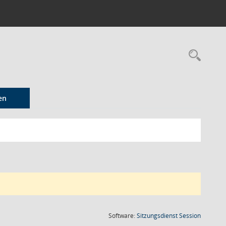
Rec
en
(Wird in
Software:
Sitzungsdienst
Session