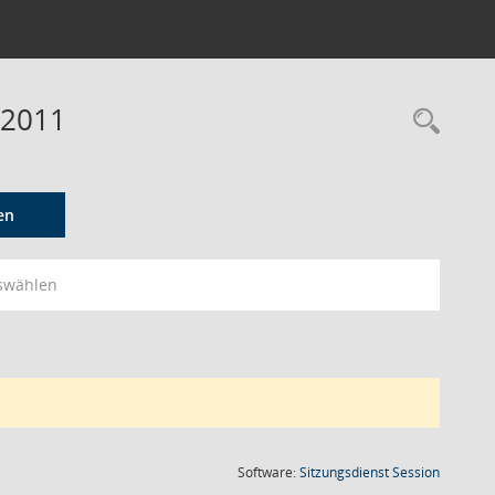
 2011
Rec
en
swählen
(Wird in
Software:
Sitzungsdienst
Session